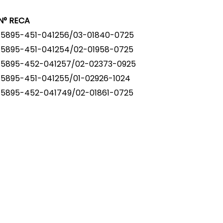
N° RECA
15895-451-041256/03-01840-0725
15895-451-041254/02-01958-0725
15895-452-041257/02-02373-0925
15895-451-041255/01-02926-1024
15895-452-041749/02-01861-0725