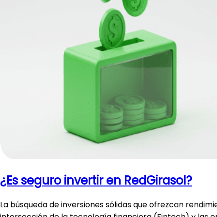
¿Es seguro invertir en RedGirasol?
La búsqueda de inversiones sólidas que ofrezcan rendimie
intersección de la tecnología financiera (Fintech) y las