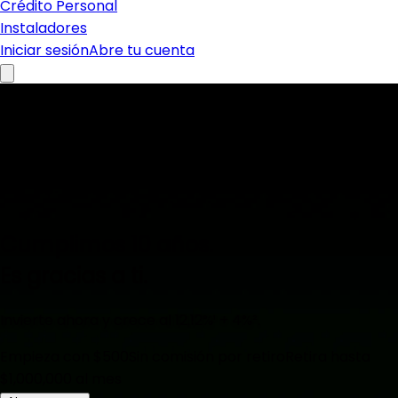
Crédito Personal
Instaladores
Iniciar sesión
Abre tu cuenta
Cumplimos 10 años.
Es gracias a ti.
Invierte ahora y crece al
12.12%
¹ + 4%².
Empieza con $500
Sin comisión por retiro
Retira hasta
$1,000,000 al mes