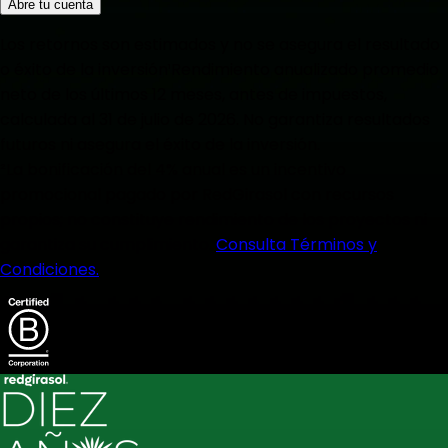
Abre tu cuenta
Los retornos son estimados y no se asegura el resultado
o éxito de la inversión
¹Rendimiento anualizado promedio
neto de los últimos 12 meses, antes de impuestos,
calculada al 31 de julio de 2026. No garantiza resultados
futuros ni asegura el éxito de la inversión.
²La bonificación del 4% anual es un incentivo
promocional pagado por RedGirasol con recursos
propios; no constituye rendimiento de los proyectos ni
garantiza su cumplimiento.
Consulta Términos y
Condiciones.